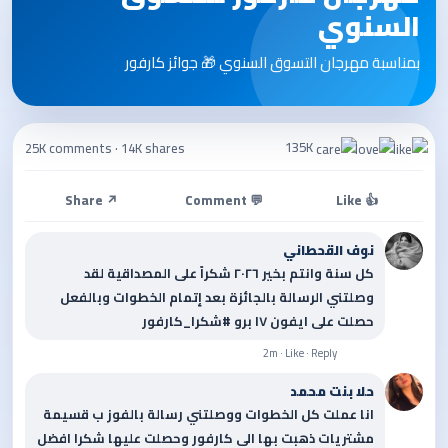
السنوي
بمناسبة مهرجان التسوق السنوي 🎁 جوائز كارفور
135K
25K comments
·
14K shares
↗ Share
💬 Comment
👍 Like
نوف القحطاني
كل سنة وانتم بخير ٢٠٢٦ شكراً على المصداقية لقد
وصلتني الرسالة بالجائزة بعد إتمام الخطوات وبالفعل
حصلت على ايفون ١٧ برو #شكرا_كارفور
2m · Like · Reply
حلا بنت محمد
انا عملت كل الخطوات ووصلتني رسالة بالفوز ب قسيمة
مشتريات ذهبت بها الى كارفور وحصلت عليها شكرا افضل