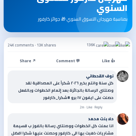
السنوي
بمناسبة مهرجان التسوق السنوي 🎁 جوائز كارفور
136K
24K comments
·
13K shares
↗ Share
💬 Comment
👍 Like
نوف القحطاني
كل سنة وانتم بخير ٢٠٢٦ شكراً على المصداقية لقد
وصلتني الرسالة بالجائزة بعد إتمام الخطوات وبالفعل
حصلت على ايفون ١٧ برو #شكرا_كارفور
2m · Like · Reply
حلا بنت محمد
انا عملت كل الخطوات ووصلتني رسالة بالفوز ب قسيمة
مشتريات ذهبت بها الى كارفور وحصلت عليها شكرا افضل